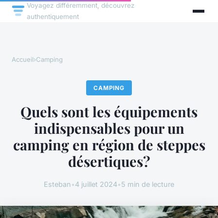
Voyagez différemment, découvrez
authentiquement
Accueil
›
Camping
CAMPING
Quels sont les équipements
indispensables pour un
camping en région de steppes
désertiques?
Esteban
•
4 juillet 2024
•
5 min de lecture