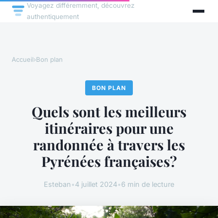
Voyagez différemment, découvrez
authentiquement
Accueil
›
Bon plan
BON PLAN
Quels sont les meilleurs
itinéraires pour une
randonnée à travers les
Pyrénées françaises?
Esteban
•
4 juillet 2024
•
6 min de lecture