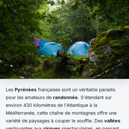
Les
Pyrénées
françaises sont un véritable paradis
pour les amateurs de
randonnée
. S'étendant sur
environ 430 kilomètres de l'Atlantique à la
Méditerranée, cette chaîne de montagnes offre une
variété de paysages à couper le souffle. Des
vallées
verdoyantes aux
cirques
spectaculaires, en passant