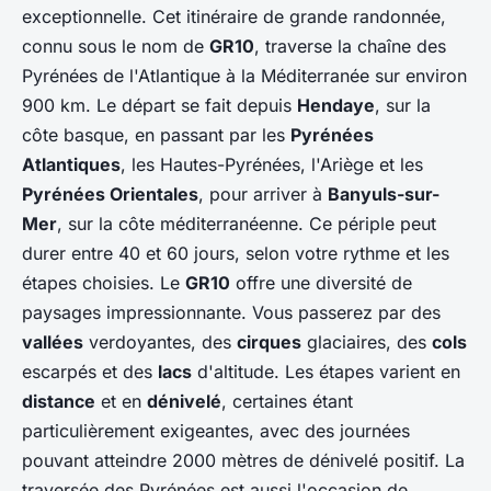
exceptionnelle. Cet itinéraire de grande randonnée,
connu sous le nom de
GR10
, traverse la chaîne des
Pyrénées de l'Atlantique à la Méditerranée sur environ
900 km. Le départ se fait depuis
Hendaye
, sur la
côte basque, en passant par les
Pyrénées
Atlantiques
, les Hautes-Pyrénées, l'Ariège et les
Pyrénées Orientales
, pour arriver à
Banyuls-sur-
Mer
, sur la côte méditerranéenne. Ce périple peut
durer entre 40 et 60 jours, selon votre rythme et les
étapes choisies. Le
GR10
offre une diversité de
paysages impressionnante. Vous passerez par des
vallées
verdoyantes, des
cirques
glaciaires, des
cols
escarpés et des
lacs
d'altitude. Les étapes varient en
distance
et en
dénivelé
, certaines étant
particulièrement exigeantes, avec des journées
pouvant atteindre 2000 mètres de dénivelé positif. La
traversée des Pyrénées est aussi l'occasion de