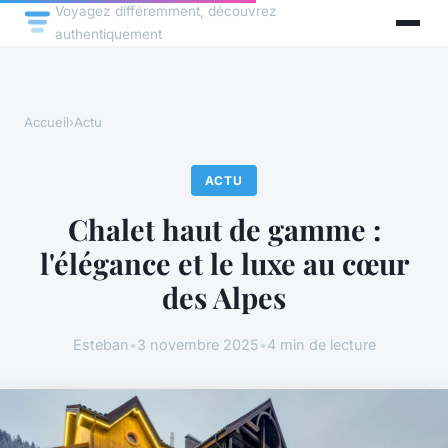
Voyagez différemment, découvrez
authentiquement
Accueil
›
Actu
ACTU
Chalet haut de gamme :
l'élégance et le luxe au cœur
des Alpes
Esteban
•
3 novembre 2025
•
4 min de lecture