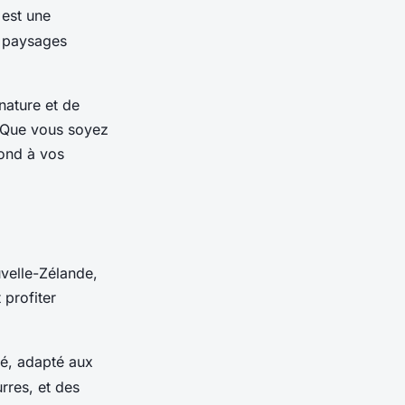
 est une
s paysages
nature et de
. Que vous soyez
pond à vos
uvelle-Zélande,
 profiter
té, adapté aux
rres, et des