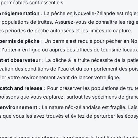
perméables sont essentiels.
a réglementation
: La pêche en Nouvelle-Zélande est régl
 populations de truites. Assurez-vous de connaître les règle
s périodes de pêche autorisées et les limites de capture.
permis de pêche
: Un permis est requis pour pêcher en No
l'obtenir en ligne ou auprès des offices de tourisme locaux
nt et observateur
: La pêche à la truite nécessite de la pati
ation des conditions de l'eau et du comportement des pois
ier votre environnement avant de lancer votre ligne.
 catch and release
: Pour préserver les populations de trui
 poissons que vous capturez, surtout les spécimens de grande
'environnement
: La nature néo-zélandaise est fragile. Lais
s que vous les avez trouvés et évitez de perturber les éco
onseils, vous contribuerez à préserver la tradition de la pêc