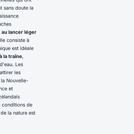
t sans doute la
aissance
uches
 au lancer léger
le consiste à
nique est idéale
 la traîne
,
d'eau. Les
ttirer les
 la Nouvelle-
nce et
zélandais
 conditions de
de la nature est