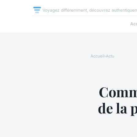
Voyagez différemment, découvrez authentique
Acc
Accueil
›
Actu
Comme
de la 