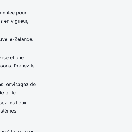
ementée pour
s en vigueur,
uvelle-Zélande.
.
ence et une
sons. Prenez le
tes, envisagez de
 taille.
sez les lieux
systèmes
he à la truite en