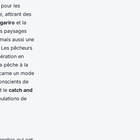
 pour les
, attirant des
gariro
et la
urs paysages
 mais aussi une
. Les pêcheurs
ération en
La pêche à la
incarne un mode
onscients de
t le
catch and
pulations de
nelles qui ont