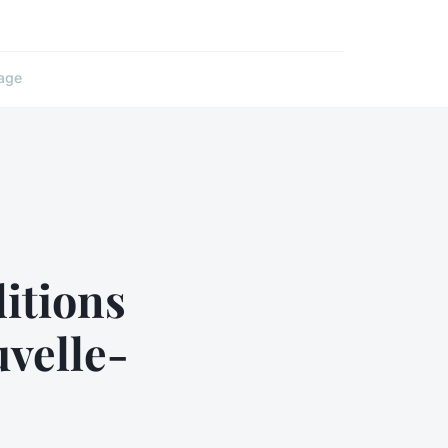
age
itions
uvelle-