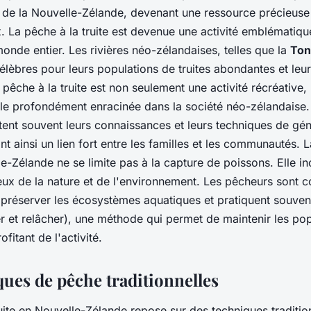
es de la Nouvelle-Zélande, devenant une ressource précieuse
 La pêche à la truite est devenue une activité emblématique
nde entier. Les rivières néo-zélandaises, telles que la
Ton
célèbres pour leurs populations de truites abondantes et le
 pêche à la truite est non seulement une activité récréative,
relle profondément enracinée dans la société néo-zélandaise
tent souvent leurs connaissances et leurs techniques de gén
nt ainsi un lien fort entre les familles et les communautés. 
le-Zélande ne se limite pas à la capture de poissons. Elle 
eux de la nature et de l'environnement. Les pêcheurs sont c
 préserver les écosystèmes aquatiques et pratiquent souven
r et relâcher), une méthode qui permet de maintenir les po
ofitant de l'activité.
ques de pêche traditionnelles
uite en Nouvelle-Zélande repose sur des techniques tradition