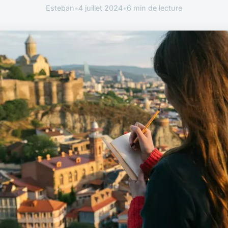
Esteban
•
4 juillet 2024
•
6 min de lecture