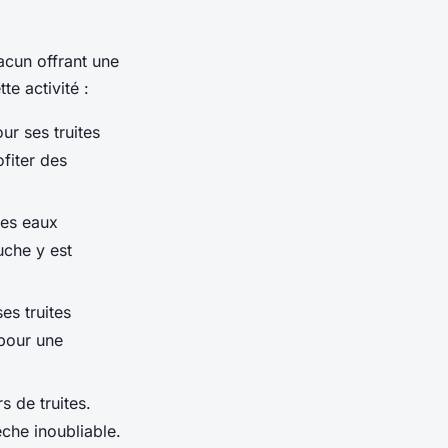
hacun offrant une
te activité :
ur ses truites
fiter des
Ses eaux
uche y est
es truites
 pour une
s de truites.
che inoubliable.