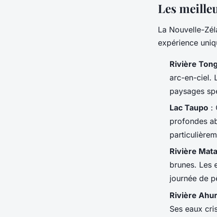
Les meilleu
La Nouvelle-Zé
expérience uniqu
Rivière Tong
arc-en-ciel. 
paysages spe
Lac Taupo
: 
profondes abr
particulièrem
Rivière Mat
brunes. Les e
journée de p
Rivière Ahur
Ses eaux cri