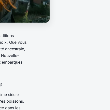
aditions
hoix. Que vous
té ancestrale,
n Nouvelle-
et embarquez
e
9ème siècle
 Ces poissons,
ce dans les