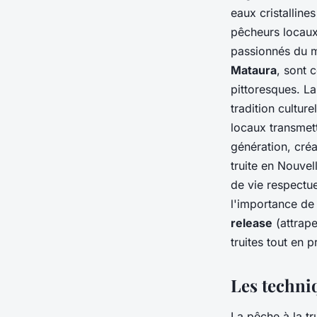
eaux cristallin
pêcheurs locaux.
passionnés du mo
Mataura
, sont 
pittoresques. La
tradition cultu
locaux transmet
génération, créa
truite en Nouvel
de vie respectu
l'importance de
release
(attrape
truites tout en pr
Les techni
La pêche à la tr