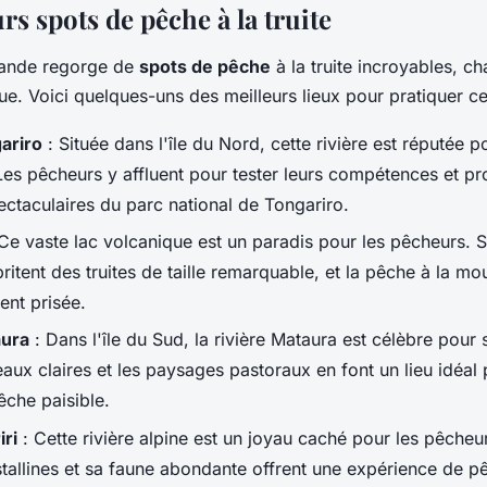
rs spots de pêche à la truite
lande regorge de
spots de pêche
à la truite incroyables, c
e. Voici quelques-uns des meilleurs lieux pour pratiquer cet
ariro
: Située dans l'île du Nord, cette rivière est réputée po
Les pêcheurs y affluent pour tester leurs compétences et pro
ctaculaires du parc national de Tongariro.
Ce vaste lac volcanique est un paradis pour les pêcheurs. 
itent des truites de taille remarquable, et la pêche à la mo
ent prisée.
aura
: Dans l'île du Sud, la rivière Mataura est célèbre pour s
aux claires et les paysages pastoraux en font un lieu idéal
êche paisible.
iri
: Cette rivière alpine est un joyau caché pour les pêcheur
stallines et sa faune abondante offrent une expérience de pê