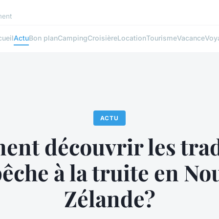
ment
ueil
Actu
Bon plan
Camping
Croisière
Location
Tourisme
Vacance
Voy
ACTU
nt découvrir les trad
pêche à la truite en No
Zélande?