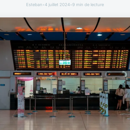
Esteban
•
4 juillet 2024
•
9 min de lecture