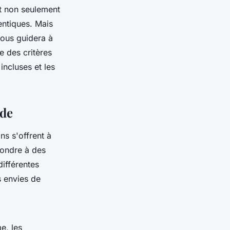
t non seulement
entiques. Mais
 vous guidera à
e des critères
incluses et les
nde
ns s'offrent à
pondre à des
ifférentes
s envies de
e, les