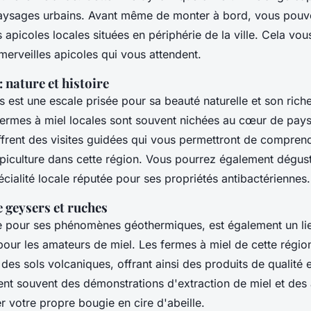
paysages urbains. Avant même de monter à bord, vous pouve
apicoles locales situées en périphérie de la ville. Cela vo
merveilles apicoles qui vous attendent.
: nature et histoire
s est une escale prisée pour sa beauté naturelle et son rich
 fermes à miel locales sont souvent nichées au cœur de pay
ffrent des visites guidées qui vous permettront de compren
apiculture dans cette région. Vous pourrez également dégus
ialité locale réputée pour ses propriétés antibactériennes.
 geysers et ruches
e pour ses phénomènes géothermiques, est également un li
our les amateurs de miel. Les fermes à miel de cette régio
 des sols volcaniques, offrant ainsi des produits de qualité 
uent souvent des démonstrations d'extraction de miel et des 
 votre propre bougie en cire d'abeille.