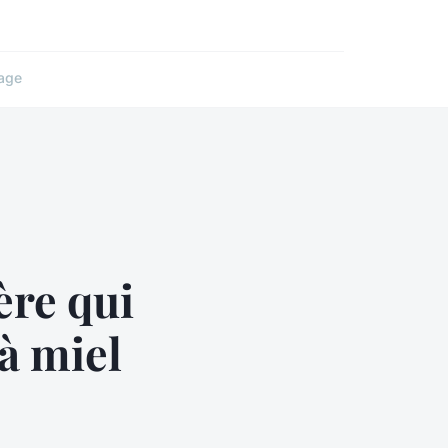
age
ère qui
 à miel