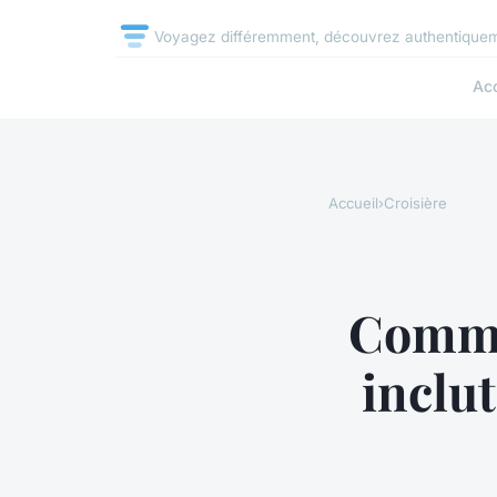
Voyagez différemment, découvrez authentique
Acc
Accueil
›
Croisière
Commen
inclut