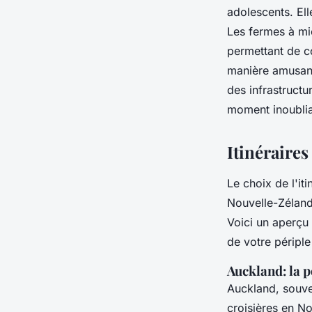
adolescents. Elle
Les fermes à mie
permettant de c
manière amusante
des infrastructu
moment inoublia
Itinéraires
Le choix de l'it
Nouvelle-Zélande
Voici un aperçu
de votre périple
Auckland: la p
Auckland, souve
croisières en N