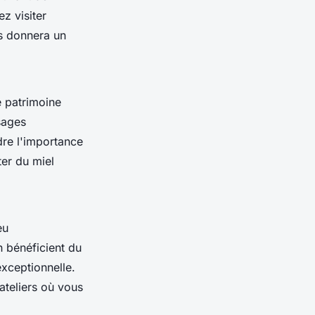
z visiter
us donnera un
e patrimoine
sages
dre l'importance
ter du miel
eu
n bénéficient du
exceptionnelle.
ateliers où vous