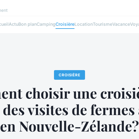
ment
ueil
Actu
Bon plan
Camping
Croisière
Location
Tourisme
Vacance
Voy
CROISIÈRE
t choisir une croisi
 des visites de fermes
en Nouvelle-Zélande?