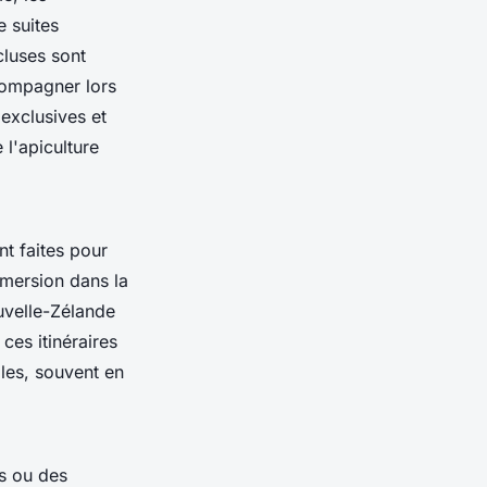
e suites
cluses sont
compagner lors
exclusives et
 l'apiculture
t faites pour
immersion dans la
uvelle-Zélande
ces itinéraires
lles, souvent en
s ou des