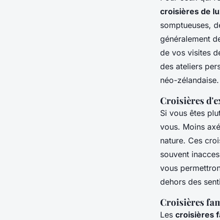
croisières de l
somptueuses, de
généralement de
de vos visites d
des ateliers per
néo-zélandaise.
Croisières d'e
Si vous êtes plu
vous. Moins axée
nature. Ces cro
souvent inaccess
vous permettront
dehors des senti
Croisières fam
Les
croisières f