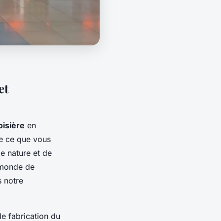
et
oisière
en
re ce que vous
e nature et de
 monde de
s notre
e fabrication du