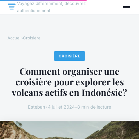
Voyagez différemment, découvrez
authentiquement
Accueil
›
Croisière
CROISIÈRE
Comment organiser une
croisière pour explorer les
volcans actifs en Indonésie?
Esteban
•
4 juillet 2024
•
8 min de lecture