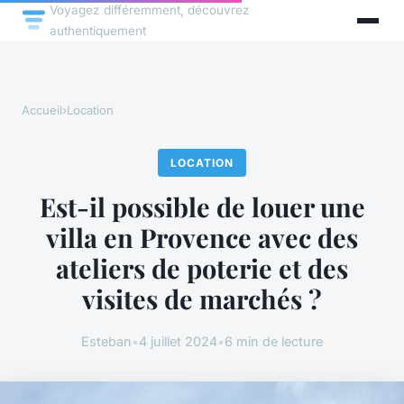
Voyagez différemment, découvrez
authentiquement
Accueil
›
Location
LOCATION
Est-il possible de louer une
villa en Provence avec des
ateliers de poterie et des
visites de marchés ?
Esteban
•
4 juillet 2024
•
6 min de lecture