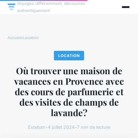
Voyagez différemment, découvrez
authentiquement
Accueil
›
Location
LOCATION
Où trouver une maison de
vacances en Provence avec
des cours de parfumerie et
des visites de champs de
lavande?
Esteban
•
4 juillet 2024
•
7 min de lecture