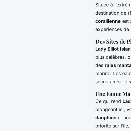
Située à l’extré
destination de 
corallienne
est 
expériences de 
Des Sites de 
Lady Elliot Isla
plus célèbres, o
des
raies mant
marine. Les eau
sécuritaires, id
Une Faune Mar
Ce qui rend
Lad
plongeant ici, 
dauphins
et une
priorité sur l’îl