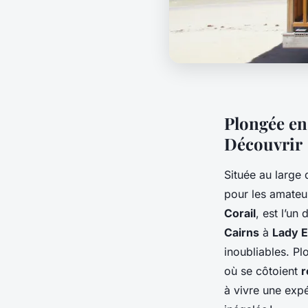
Plongée en
Découvrir
Située au large d
pour les amate
Corail
, est l’un
Cairns
à
Lady El
inoubliables. P
où se côtoient
r
à vivre une exp