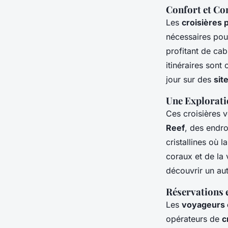
Confort et C
Les
croisières 
nécessaires pou
profitant de cab
itinéraires son
jour sur des
sit
Une Explorati
Ces croisières
Reef
, des endro
cristallines où 
coraux et de la
découvrir un aut
Réservations e
Les
voyageurs 
opérateurs de
c