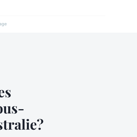
age
es
ous-
tralie?