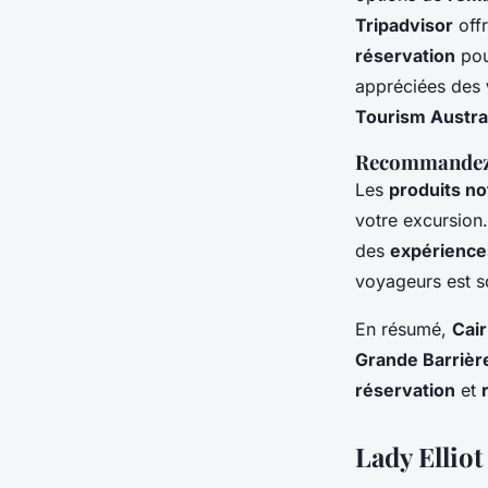
Tripadvisor
offr
réservation
pou
appréciées des
Tourism Austra
Recommandez 
Les
produits no
votre excursion
des
expérience
voyageurs est so
En résumé,
Cai
Grande Barrière
réservation
et
Lady Elliot