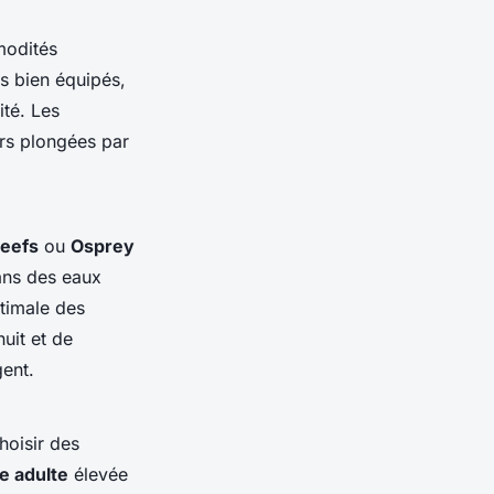
modités
s bien équipés,
ité. Les
urs plongées par
eefs
ou
Osprey
ans des eaux
ptimale des
uit et de
gent.
hoisir des
e adulte
élevée