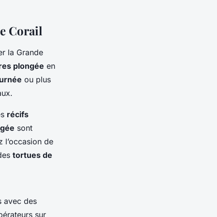
e Corail
rer la Grande
ères plongée
en
ournée
ou plus
aux.
es
récifs
ngée
sont
z l’occasion de
 des
tortues de
s avec des
érateurs sur