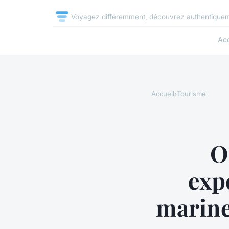
Voyagez différemment, découvrez authentique
Acc
Accueil
›
Tourisme
O
exp
marine