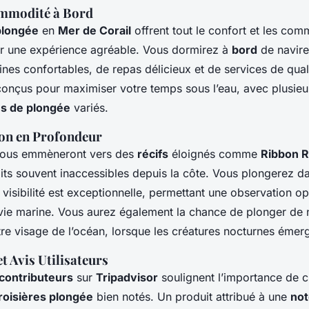
ommodité à Bord
plongée
en
Mer de Corail
offrent tout le confort et les com
r une expérience agréable. Vous dormirez à
bord
de navire
ines confortables, de repas délicieux et de services de qual
t conçus pour maximiser votre temps sous l’eau, avec plusie
es de plongée
variés.
on en Profondeur
 vous emmèneront vers des
récifs
éloignés comme
Ribbon R
its souvent inaccessibles depuis la côte. Vous plongerez d
la visibilité est exceptionnelle, permettant une observation o
 vie marine. Vous aurez également la chance de plonger de n
re visage de l’océan, lorsque les créatures nocturnes émer
t Avis Utilisateurs
contributeurs
sur
Tripadvisor
soulignent l’importance de c
roisières plongée
bien notés. Un produit attribué à une
not