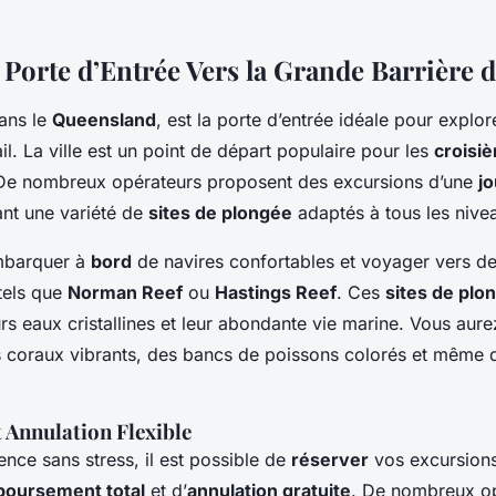
 Porte d’Entrée Vers la Grande Barrière d
dans le
Queensland
, est la porte d’entrée idéale pour explo
il. La ville est un point de départ populaire pour les
croisi
 De nombreux opérateurs proposent des excursions d’une
j
ant une variété de
sites de plongée
adaptés à tous les nive
mbarquer à
bord
de navires confortables et voyager vers d
tels que
Norman Reef
ou
Hastings Reef
. Ces
sites de plo
rs eaux cristallines et leur abondante vie marine. Vous aure
 coraux vibrants, des bancs de poissons colorés et même
 Annulation Flexible
nce sans stress, il est possible de
réserver
vos excursion
oursement total
et d’
annulation gratuite
. De nombreux op