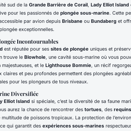
mité sud de la
Grande Barrière de Corail
,
Lady Elliot Island
rêve pour les passionnés de
plongée sous-marine
. Cette pe
accessible par avion depuis
Brisbane
ou
Bundaberg
et off
plongée exceptionnelles.
Plongée Incontournables
nd
est réputée pour ses
sites de plongée
uniques et préserv
n trouve le
Blowhole
, une cavité sous-marine où vous pou
a
majestueuses, et le
Lighthouse Bommie
, un récif regorge
x claires et peu profondes permettent des plongées agréabl
éales pour les plongeurs de tous niveaux.
ine Diversifiée
y Elliot Island
si spéciale, c’est la diversité de sa faune mar
vous aurez la chance de rencontrer des
tortues
, des
requins
 multitude de poissons tropicaux. La protection de l’envir
e, ce qui garantit des
expériences sous-marines
respectueus