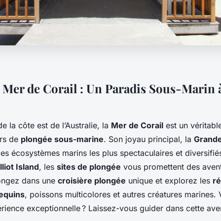
 Mer de Corail : Un Paradis Sous-Marin 
e la côte est de l’Australie, la
Mer de Corail
est un véritabl
urs de
plongée sous-marine
. Son joyau principal, la
Grande
 des écosystèmes marins les plus spectaculaires et diversif
liot Island
, les
sites de plongée
vous promettent des aven
longez dans une
croisière plongée
unique et explorez les
ré
equins
, poissons multicolores et autres créatures marines. 
érience exceptionnelle ? Laissez-vous guider dans cette ave