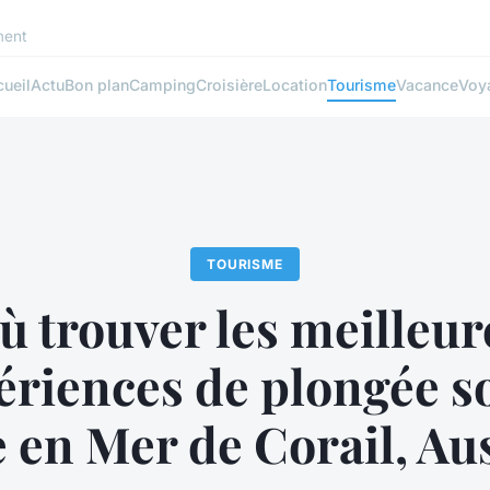
ment
ueil
Actu
Bon plan
Camping
Croisière
Location
Tourisme
Vacance
Voy
TOURISME
ù trouver les meilleur
ériences de plongée s
 en Mer de Corail, Aus