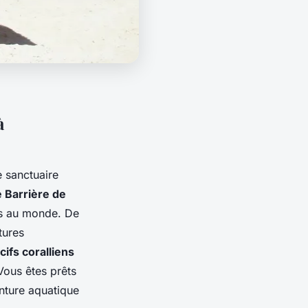
à
e sanctuaire
 Barrière de
iés au monde. De
tures
cifs coralliens
Vous êtes prêts
nture aquatique