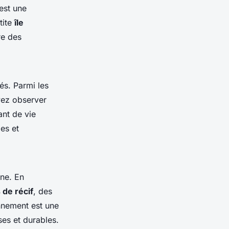
est une
tite
île
re des
és. Parmi les
vez observer
ant de vie
es et
ine. En
 de récif
, des
onnement est une
es et durables.