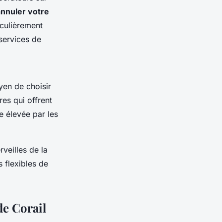
annuler votre
iculièrement
services de
yen de choisir
res qui offrent
e élevée par les
veilles de la
s flexibles de
de Corail