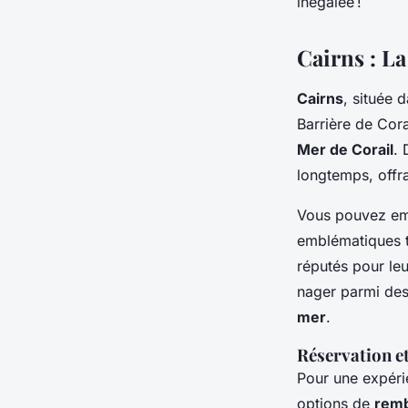
inégalée !
Cairns : La
Cairns
, située 
Barrière de Cora
Mer de Corail
.
longtemps, offr
Vous pouvez e
emblématiques 
réputés pour leu
nager parmi des
mer
.
Réservation et
Pour une expérie
options de
remb