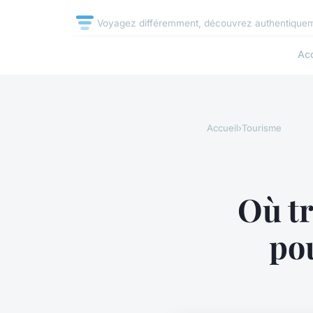
Voyagez différemment, découvrez authentique
Acc
Accueil
›
Tourisme
Où tr
po