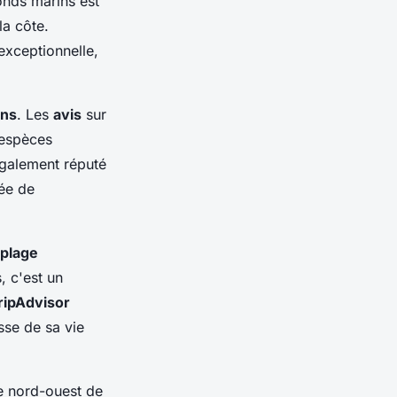
fonds marins est
la côte.
exceptionnelle,
ons
. Les
avis
sur
 espèces
également réputé
ée de
plage
, c'est un
ripAdvisor
esse de sa vie
te nord-ouest de