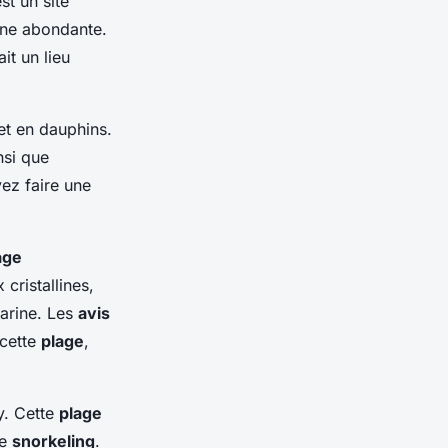
st un site
rine abondante.
it un lieu
et en dauphins.
nsi que
ez faire une
age
cristallines,
marine. Les
avis
 cette
plage
,
y. Cette
plage
le
snorkeling
.