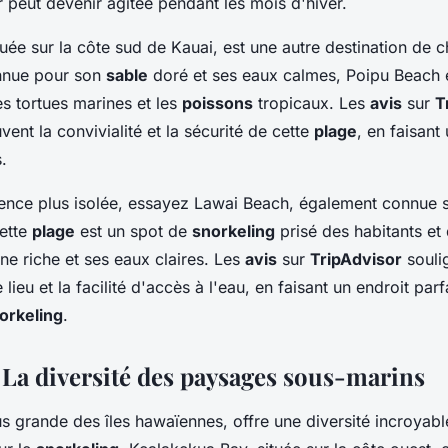
er peut devenir agitée pendant les mois d'hiver.
uée sur la côte sud de Kauai, est une autre destination de c
nnue pour son
sable
doré et ses eaux calmes, Poipu Beach es
s tortues marines et les
poissons
tropicaux. Les
avis
sur
T
ent la convivialité et la sécurité de cette
plage
, en faisant 
.
ence plus isolée, essayez Lawai Beach, également connue 
ette
plage
est un spot de
snorkeling
prisé des habitants et 
ne riche et ses eaux claires. Les
avis
sur
TripAdvisor
souli
e lieu et la facilité d'accès à l'eau, en faisant un endroit par
orkeling
.
: La diversité des paysages sous-marins
lus grande des îles hawaïennes, offre une diversité incroya