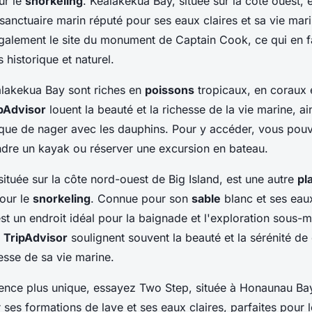
r le
snorkeling
. Kealakekua Bay, située sur la côte ouest, e
 sanctuaire marin réputé pour ses eaux claires et sa vie ma
galement le site du monument de Captain Cook, ce qui en fa
is historique et naturel.
lakekua Bay sont riches en
poissons
tropicaux, en coraux 
pAdvisor
louent la beauté et la richesse de la vie marine, ai
ique de nager avec les dauphins. Pour y accéder, vous pouv
dre un kayak ou réserver une excursion en bateau.
tuée sur la côte nord-ouest de Big Island, est une autre
pl
our le
snorkeling
. Connue pour son
sable
blanc et ses eaux 
t un endroit idéal pour la baignade et l'exploration sous-
r
TripAdvisor
soulignent souvent la beauté et la sérénité de
hesse de sa vie marine.
ence plus unique, essayez Two Step, située à Honaunau Ba
 ses formations de lave et ses eaux claires, parfaites pour 