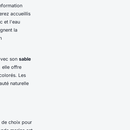
nformation
erez accueillis
c et l'eau
gnent la
n
avec son
sable
elle offre
colorés. Les
auté naturelle
n de choix pour