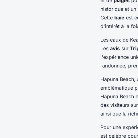
et de
plages
pou
historique et un
Cette
baie
est é
d'intérêt à la fo
Les eaux de Kea
Les
avis
sur
Tri
l'expérience un
randonnée, pren
Hapuna Beach, si
emblématique p
Hapuna Beach es
des visiteurs su
ainsi que la ric
Pour une expéri
est célèbre pour