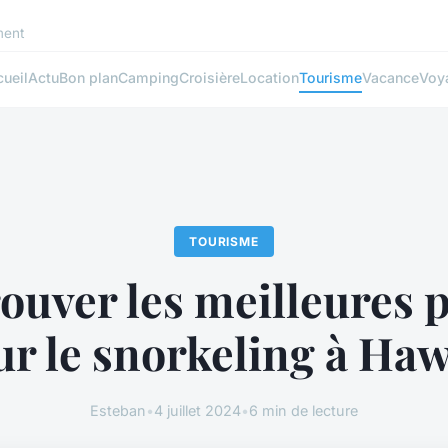
ment
ueil
Actu
Bon plan
Camping
Croisière
Location
Tourisme
Vacance
Voy
TOURISME
ouver les meilleures 
ur le snorkeling à Haw
Esteban
•
4 juillet 2024
•
6 min de lecture