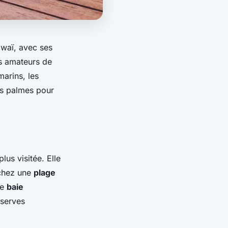
awaï, avec ses
es amateurs de
arins, les
os palmes pour
lus visitée. Elle
rchez une
plage
te
baie
éserves