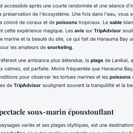
 accessible après une courte randonnée et une séance d'i
la préservation de l'écosystème. Une fois dans l'eau, vous s
a coloré de coraux et de
poissons
tropicaux. Le
sable
blan
nt cette expérience magique. Les
avis
sur
TripAdvisor
souli
ie marine et la beauté du site, ce qui fait de Hanauma Bay u
pour les amateurs de
snorkeling
.
réfèrent une ambiance plus détendue, la
plage
de Lanikai, 
x calmes, est parfaite. Moins fréquentée que Hanauma Bay, 
nditions pour observer les tortues marines et les
poissons
es de
TripAdvisor
soulignent souvent la tranquillité et la be
pectacle sous-marin époustouflant
aysages variés et ses plages idylliques, est une destinatio