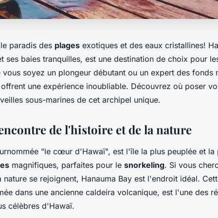
le paradis des
plages
exotiques et des eaux cristallines! H
 et ses baies tranquilles, est une destination de choix pour l
e vous soyez un plongeur débutant ou un expert des fonds m
offrent une expérience inoubliable. Découvrez où poser v
veilles sous-marines de cet archipel unique.
ncontre de l'histoire et de la nature
rnommée "le cœur d'Hawaï", est l'île la plus peuplée et la p
ges
magnifiques, parfaites pour le
snorkeling
. Si vous che
 la nature se rejoignent, Hanauma Bay est l'endroit idéal. Cet
mée dans une ancienne caldeira volcanique, est l'une des r
lus célèbres d'Hawaï.