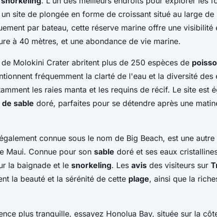
e
snorkeling
. L'un des meilleurs endroits pour explorer les 
 un site de plongée en forme de croissant situé au large de 
ement par bateau, cette réserve marine offre une visibilité 
ure à 40 mètres, et une abondance de vie marine.
 de Molokini Crater abritent plus de 250 espèces de
poiss
tionnent fréquemment la clarté de l'eau et la diversité des
amment les raies manta et les requins de récif. Le site est 
 de sable
doré, parfaites pour se détendre après une matin
également connue sous le nom de Big Beach, est une autre
e Maui. Connue pour son
sable
doré et ses eaux cristallines
ur la baignade et le
snorkeling
. Les
avis
des visiteurs sur
T
nt la beauté et la sérénité de cette
plage
, ainsi que la rich
nce plus tranquille, essayez Honolua Bay, située sur la cô