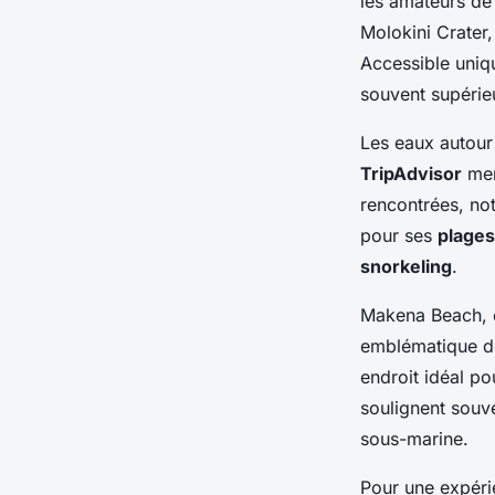
les amateurs d
Molokini Crater,
Accessible uniqu
souvent supérie
Les eaux autour
TripAdvisor
men
rencontrées, not
pour ses
plages
snorkeling
.
Makena Beach, 
emblématique d
endroit idéal po
soulignent souve
sous-marine.
Pour une expérie