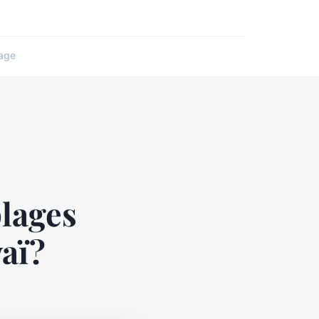
age
plages
aï?