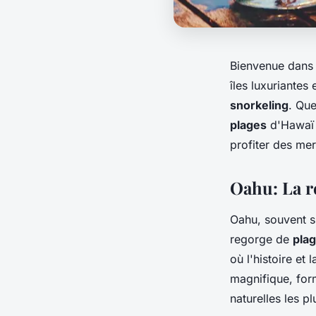
Bienvenue dans 
îles luxuriantes
snorkeling
. Qu
plages
d'Hawaï 
profiter des mer
Oahu: La re
Oahu, souvent su
regorge de
pla
où l'histoire et
magnifique, for
naturelles les p