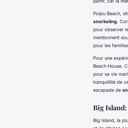
partir, car la m
Poipu Beach, sit
snorkeling
. Co
pour observer le
mentionnent souv
pour les familles
Pour une expéri
Beach House. C
pour sa vie mari
tranquillité de c
escapade de
sn
Big Island
Big Island, la p