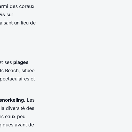
armi des coraux
vis
sur
aisant un lieu de
et ses
plages
ls Beach, située
pectaculaires et
snorkeling
. Les
la diversité des
ses eaux peu
giques avant de