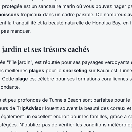
e
protégée est un sanctuaire marin où vous pouvez nager p
poissons
tropicaux dans un cadre paisible. De nombreux
a
nt la tranquillité et la beauté naturelle de Honolua Bay, en f
 pas manquer.
e jardin et ses trésors cachés
e "l'île jardin", est réputée pour ses paysages verdoyants 
es meilleures
plages
pour le
snorkeling
sur Kauai est Tunne
. Cette
plage
est célèbre pour ses formations coralliennes s
bondante.
 et peu profondes de Tunnels Beach sont parfaites pour le
teurs de
TripAdvisor
louent souvent la beauté des coraux et 
t également un excellent endroit pour les familles, grâce à 
otégées. N'oubliez pas de vérifier les conditions météorolo