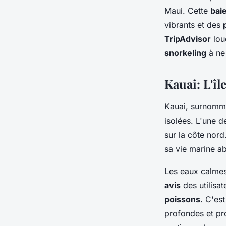
Maui. Cette
bai
vibrants et des
TripAdvisor
loue
snorkeling
à ne
Kauai: L'îl
Kauai, surnommé
isolées. L'une d
sur la côte nord
sa vie marine a
Les eaux calmes
avis
des utilisa
poissons
. C'es
profondes et pr